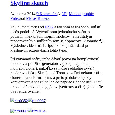
Skyline sketch
24. marca 2014
/
0 Komentáre
/
v
3D
,
Motion graphic
,
Video
/
od
Maroš Kučera
Zaujal ma tutoriál od
GSG
a tak som sa rozhodol skúsiť
niečo podobné. Vytvoril som jednoduchú scénu s
použitím niektorých mojich modelov, a neustálym
renderovaním a skúšaním som sa dopracoval k tomuto 🙂
Výsledné video má 12 fps tak ako je štandard pri
kreslených rozprávkach tohto typu.
Pri vytváraní scény treba dávať pozor na komplexnosť
modelov a použitie generátorov (ako je napríklad
mograph cloner), nakoľko sa môže radikálne zvýšiť
renderovací čas. Sketch and Toon sa veľmi nekamaráti s
clonerom a deformátormi, a preto je dobré objekty
konvertovať a snažiť sa ich čo najviac zjednodušiť. Platí
pravidlo: čím viac polygónov (vertexov a čiar) tým dlhšie
trvá renderovanie.