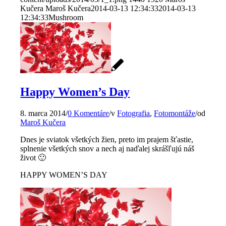
Kučera
Maroš Kučera
2014-03-13 12:34:33
2014-03-13
12:34:33
Mushroom
Happy Women’s Day
8. marca 2014
/
0 Komentáre
/
v
Fotografia
,
Fotomontáže
/
od
Maroš Kučera
Dnes je sviatok všetkých žien, preto im prajem šťastie,
splnenie všetkých snov a nech aj naďalej skrášľujú náš
život 🙂
HAPPY WOMEN’S DAY