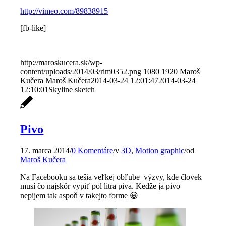
http://vimeo.com/89838915
[fb-like]
http://maroskucera.sk/wp-
content/uploads/2014/03/rim0352.png
1080
1920
Maroš
Kučera
Maroš Kučera
2014-03-24 12:01:47
2014-03-24
12:10:01
Skyline sketch
Pivo
17. marca 2014
/
0 Komentáre
/
v
3D
,
Motion graphic
/
od
Maroš Kučera
Na Facebooku sa tešia veľkej obľube výzvy, kde človek
musí čo najskôr vypiť pol litra piva. Kedže ja pivo
nepijem tak aspoň v takejto forme 😀