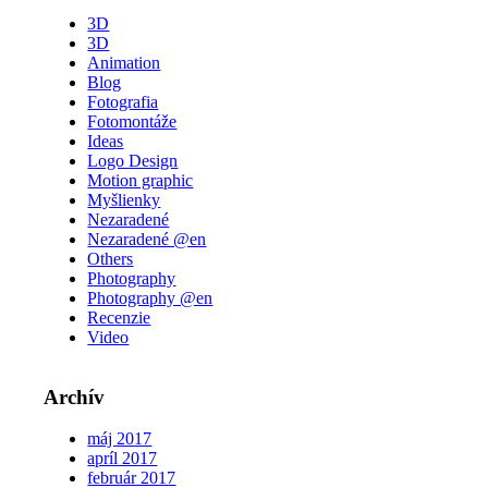
3D
3D
Animation
Blog
Fotografia
Fotomontáže
Ideas
Logo Design
Motion graphic
Myšlienky
Nezaradené
Nezaradené @en
Others
Photography
Photography @en
Recenzie
Video
Archív
máj 2017
apríl 2017
február 2017