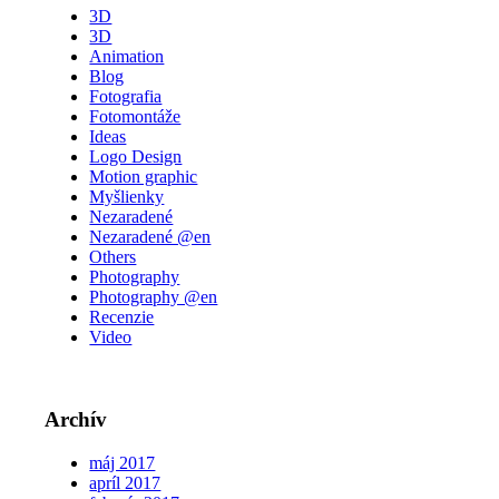
3D
3D
Animation
Blog
Fotografia
Fotomontáže
Ideas
Logo Design
Motion graphic
Myšlienky
Nezaradené
Nezaradené @en
Others
Photography
Photography @en
Recenzie
Video
Archív
máj 2017
apríl 2017