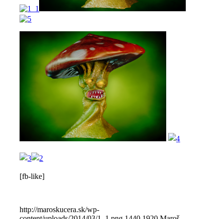
[fb-like]
http://maroskucera.sk/wp-
content/uploads/2014/03/1_1.png
1440
1920
Maroš