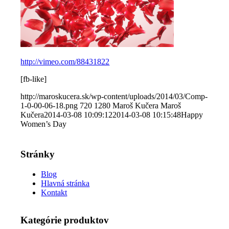
http://vimeo.com/88431822
[fb-like]
http://maroskucera.sk/wp-content/uploads/2014/03/Comp-
1-0-00-06-18.png
720
1280
Maroš Kučera
Maroš
Kučera
2014-03-08 10:09:12
2014-03-08 10:15:48
Happy
Women’s Day
Stránky
Blog
Hlavná stránka
Kontakt
Kategórie produktov