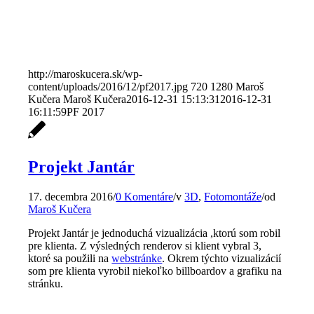
http://maroskucera.sk/wp-
content/uploads/2016/12/pf2017.jpg
720
1280
Maroš
Kučera
Maroš Kučera
2016-12-31 15:13:31
2016-12-31
16:11:59
PF 2017
Projekt Jantár
17. decembra 2016
/
0 Komentáre
/
v
3D
,
Fotomontáže
/
od
Maroš Kučera
Projekt Jantár je jednoduchá vizualizácia ,ktorú som robil
pre klienta. Z výsledných renderov si klient vybral 3,
ktoré sa použili na
webstránke
. Okrem týchto vizualizácií
som pre klienta vyrobil niekoľko billboardov a grafiku na
stránku.