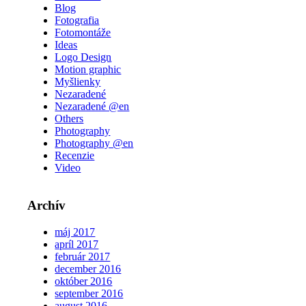
Blog
Fotografia
Fotomontáže
Ideas
Logo Design
Motion graphic
Myšlienky
Nezaradené
Nezaradené @en
Others
Photography
Photography @en
Recenzie
Video
Archív
máj 2017
apríl 2017
február 2017
december 2016
október 2016
september 2016
august 2016