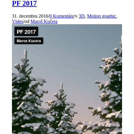
PF 2017
31. decembra 2016
/
0 Komentáre
/
v
3D
,
Motion graphic
,
Video
/
od
Maroš Kučera