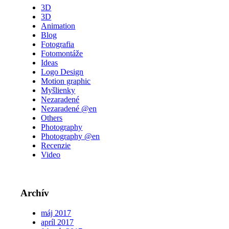
3D
3D
Animation
Blog
Fotografia
Fotomontáže
Ideas
Logo Design
Motion graphic
Myšlienky
Nezaradené
Nezaradené @en
Others
Photography
Photography @en
Recenzie
Video
Archív
máj 2017
apríl 2017