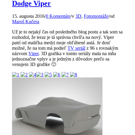
Dodge Viper
15. augusta 2016
/
0 Komentáre
/
v
3D
,
Fotomontáže
/
od
Maroš Kučera
Už je to nejaký čas od posledného blog postu a tak som sa
rozhodol, že teraz je tá správna chvíľa na nový. Viper
patrí od malička medzi moje obľúbené autá. Je dosť
možné, že na tom má podieľ
TV seriál
z 96 s rovnakým
názvom
Viper
. 3D grafika v tomto seriály mala na mňa
jednoznačne vplyv a je jedným z dôvodov prečo sa
venujem 3D grafike 🙂