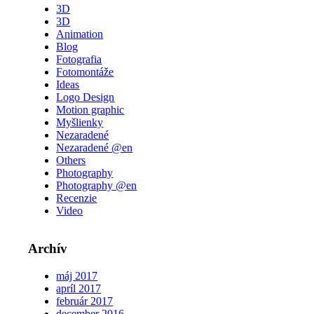
3D
3D
Animation
Blog
Fotografia
Fotomontáže
Ideas
Logo Design
Motion graphic
Myšlienky
Nezaradené
Nezaradené @en
Others
Photography
Photography @en
Recenzie
Video
Archív
máj 2017
apríl 2017
február 2017
december 2016