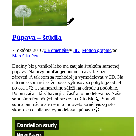
Púpava – štúdia
7. októbra 2016
/
0 Komentáre
/
v
3D
,
Motion graphic
/
od
Maroš Kučera
Dnešný blog vznikol lebo ma zaujala štruktúra samotnej
púpavy. Na prvý pohľad jednoduchá avšak zložitá
zároveň. A tak som sa rozhodol ju vymodelovať v 3D. Na
internete som nešiel že počet výtrusov sa pohybuje od 54
po cca 172 … samozrejme záleží na odrode a podobne.
Potom začala tá zábavnejšia časť a to modelovanie. Našiel
som pár referenčných obrázkov a už to išlo 🙂 Spravil
som aj animáciu ale neni to nic svetoborné naozaj islo
skor o ten challenge vymodelovať púpavu 🙂