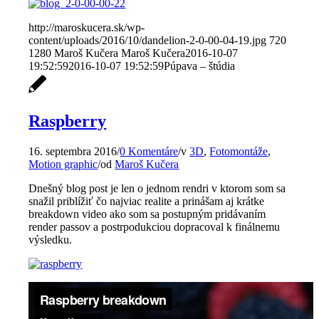
http://maroskucera.sk/wp-
content/uploads/2016/10/dandelion-2-0-00-04-19.jpg
720
1280
Maroš Kučera
Maroš Kučera
2016-10-07
19:52:59
2016-10-07 19:52:59
Púpava – štúdia
Raspberry
16. septembra 2016
/
0 Komentáre
/
v
3D
,
Fotomontáže
,
Motion graphic
/
od
Maroš Kučera
Dnešný blog post je len o jednom rendri v ktorom som sa
snažil priblížiť čo najviac realite a prinášam aj krátke
breakdown video ako som sa postupným pridávaním
render passov a postrpodukciou dopracoval k finálnemu
výsledku.