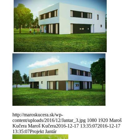
http://maroskucera.sk/wp-
content/uploads/2016/12/Jantar_3.jpg
1080
1920
Maroš
Kučera
Maroš Kučera
2016-12-17 13:35:07
2016-12-17
13:35:07
Projekt Jantár