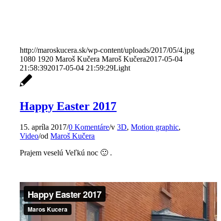
http://maroskucera.sk/wp-content/uploads/2017/05/4.jpg
1080
1920
Maroš Kučera
Maroš Kučera
2017-05-04
21:58:39
2017-05-04 21:59:29
Light
Happy Easter 2017
15. apríla 2017
/
0 Komentáre
/
v
3D
,
Motion graphic
,
Video
/
od
Maroš Kučera
Prajem veselú Veľkú noc 🙂 .