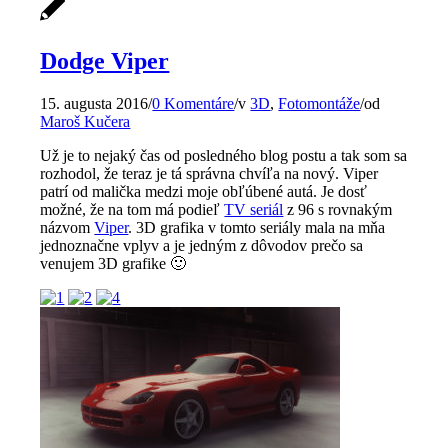
Dodge Viper
15. augusta 2016
/
0 Komentáre
/
v
3D
,
Fotomontáže
/
od
Maroš Kučera
Už je to nejaký čas od posledného blog postu a tak som sa
rozhodol, že teraz je tá správna chvíľa na nový. Viper
patrí od malička medzi moje obľúbené autá. Je dosť
možné, že na tom má podieľ
TV seriál
z 96 s rovnakým
názvom
Viper
. 3D grafika v tomto seriály mala na mňa
jednoznačne vplyv a je jedným z dôvodov prečo sa
venujem 3D grafike 🙂