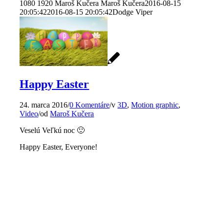
1080
1920
Maroš Kučera
Maroš Kučera
2016-08-15
20:05:42
2016-08-15 20:05:42
Dodge Viper
Happy Easter
24. marca 2016
/
0 Komentáre
/
v
3D
,
Motion graphic
,
Video
/
od
Maroš Kučera
Veselú Veľkú noc 🙂
Happy Easter, Everyone!