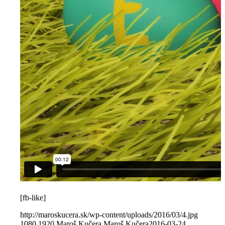
[fb-like]
http://maroskucera.sk/wp-content/uploads/2016/03/4.jpg
1080
1920
Maroš Kučera
Maroš Kučera
2016-03-24