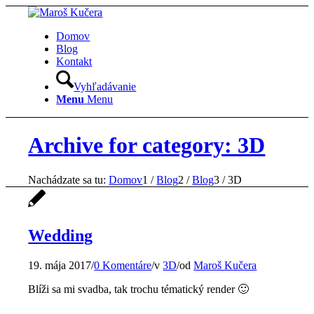
Domov
Blog
Kontakt
Vyhľadávanie
Menu
Menu
Archive for category: 3D
Nachádzate sa tu:
Domov
1
/
Blog
2
/
Blog
3
/
3D
Wedding
19. mája 2017
/
0 Komentáre
/
v
3D
/
od
Maroš Kučera
Blíži sa mi svadba, tak trochu tématický render 🙂