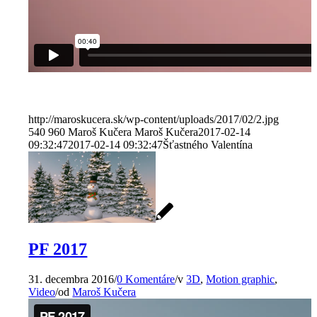
http://maroskucera.sk/wp-content/uploads/2017/02/2.jpg
540
960
Maroš Kučera
Maroš Kučera
2017-02-14
09:32:47
2017-02-14 09:32:47
Šťastného Valentína
PF 2017
31. decembra 2016
/
0 Komentáre
/
v
3D
,
Motion graphic
,
Video
/
od
Maroš Kučera