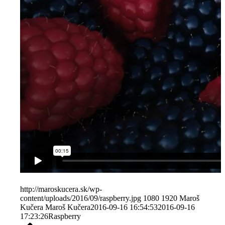
http://maroskucera.sk/wp-
content/uploads/2016/09/raspberry.jpg
1080
1920
Maroš
Kučera
Maroš Kučera
2016-09-16 16:54:53
2016-09-16
17:23:26
Raspberry