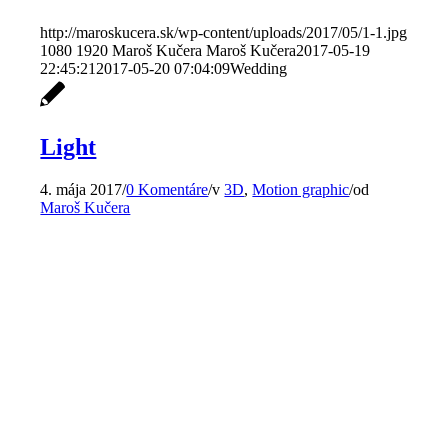
http://maroskucera.sk/wp-content/uploads/2017/05/1-1.jpg
1080
1920
Maroš Kučera
Maroš Kučera
2017-05-19
22:45:21
2017-05-20 07:04:09
Wedding
Light
4. mája 2017
/
0 Komentáre
/
v
3D
,
Motion graphic
/
od
Maroš Kučera