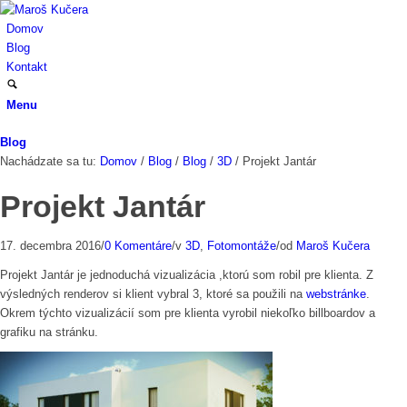
Domov
Blog
Kontakt
Menu
Blog
Nachádzate sa tu:
Domov
/
Blog
/
Blog
/
3D
/
Projekt Jantár
Projekt Jantár
17. decembra 2016
/
0 Komentáre
/
v
3D
,
Fotomontáže
/
od
Maroš Kučera
Projekt Jantár je jednoduchá vizualizácia ,ktorú som robil pre klienta. Z
výsledných renderov si klient vybral 3, ktoré sa použili na
webstránke
.
Okrem týchto vizualizácií som pre klienta vyrobil niekoľko billboardov a
grafiku na stránku.