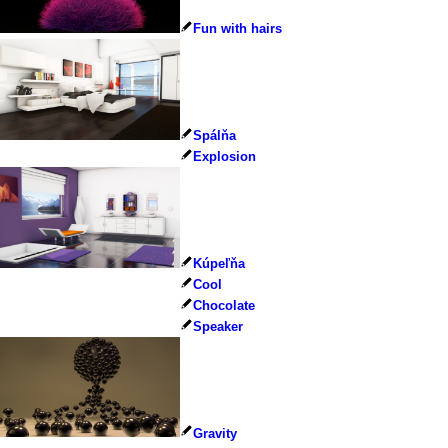
Fun with hairs
Spálňa
Explosion
Kúpeľňa
Cool
Chocolate
Speaker
Gravity