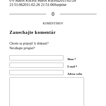
0
0
Maroš Kučera
Maroš Kučera
2011-02-26
21:51:06
2011-02-26 21:51:06
Surprise
0
KOMENTÁROV
Zanechajte komentár
Chcete sa pripojiť k diskusii?
Neváhajte prispieť!
Meno
*
E-mail
*
Adresa webu