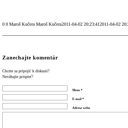
0
0
Maroš Kučera
Maroš Kučera
2011-04-02 20:23:41
2011-04-02 20:
Zanechajte komentár
Chcete sa pripojiť k diskusii?
Neváhajte prispieť!
Meno
*
E-mail
*
Adresa webu