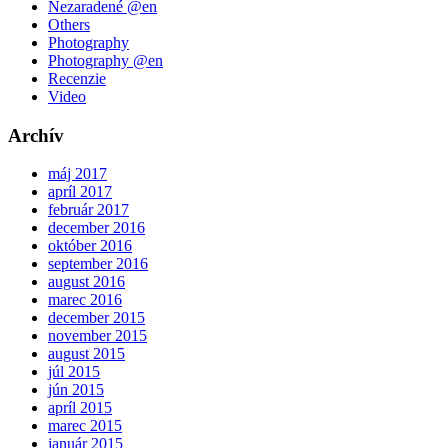
Nezaradené @en
Others
Photography
Photography @en
Recenzie
Video
Archív
máj 2017
apríl 2017
február 2017
december 2016
október 2016
september 2016
august 2016
marec 2016
december 2015
november 2015
august 2015
júl 2015
jún 2015
apríl 2015
marec 2015
január 2015