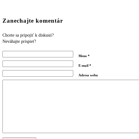
Zanechajte komentár
Chcete sa pripojiť k diskusii?
Neváhajte prispieť!
Meno
*
E-mail
*
Adresa webu