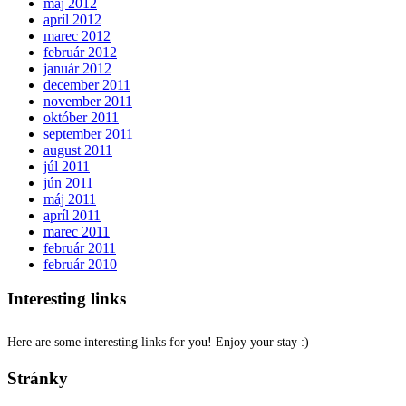
máj 2012
apríl 2012
marec 2012
február 2012
január 2012
december 2011
november 2011
október 2011
september 2011
august 2011
júl 2011
jún 2011
máj 2011
apríl 2011
marec 2011
február 2011
február 2010
Interesting links
Here are some interesting links for you! Enjoy your stay :)
Stránky