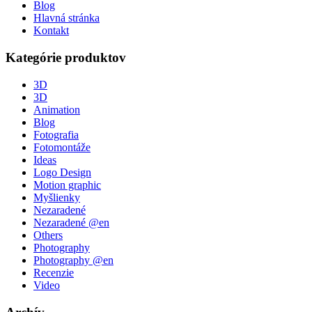
Blog
Hlavná stránka
Kontakt
Kategórie produktov
3D
3D
Animation
Blog
Fotografia
Fotomontáže
Ideas
Logo Design
Motion graphic
Myšlienky
Nezaradené
Nezaradené @en
Others
Photography
Photography @en
Recenzie
Video