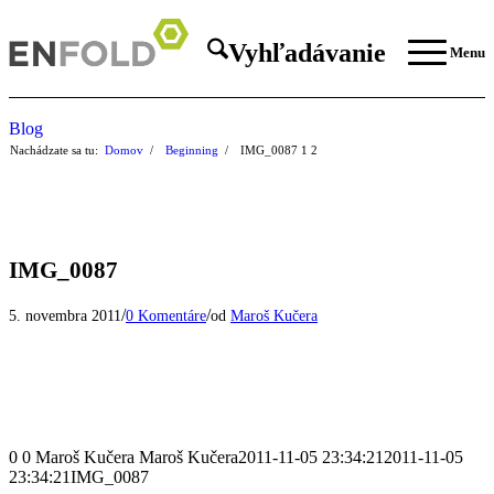
Vyhľadávanie
Menu
Blog
Nachádzate sa tu:
Domov
/
Beginning
/
IMG_0087
1
2
IMG_0087
/
/
5. novembra 2011
0 Komentáre
od
Maroš Kučera
0
0
Maroš Kučera
Maroš Kučera
2011-11-05 23:34:21
2011-11-05
23:34:21
IMG_0087