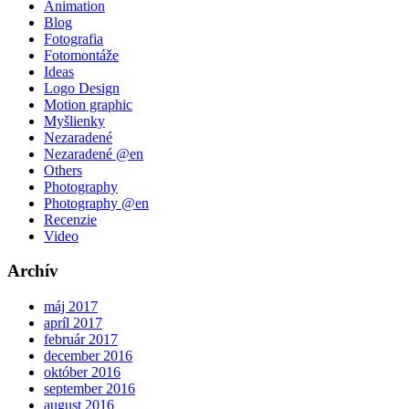
Animation
Blog
Fotografia
Fotomontáže
Ideas
Logo Design
Motion graphic
Myšlienky
Nezaradené
Nezaradené @en
Others
Photography
Photography @en
Recenzie
Video
Archív
máj 2017
apríl 2017
február 2017
december 2016
október 2016
september 2016
august 2016