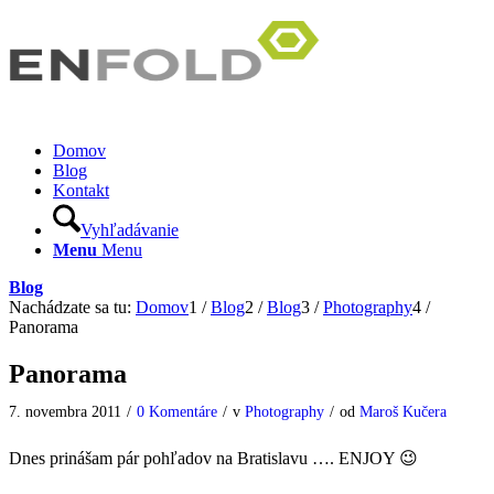
Domov
Blog
Kontakt
Vyhľadávanie
Menu
Menu
Blog
Nachádzate sa tu:
Domov
1
/
Blog
2
/
Blog
3
/
Photography
4
/
Panorama
Panorama
7. novembra 2011
/
0 Komentáre
/
v
Photography
/
od
Maroš Kučera
Dnes prinášam pár pohľadov na Bratislavu …. ENJOY 😉