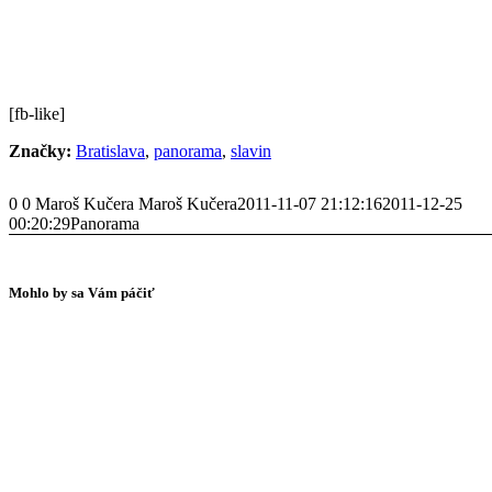
[fb-like]
Značky:
Bratislava
,
panorama
,
slavin
0
0
Maroš Kučera
Maroš Kučera
2011-11-07 21:12:16
2011-12-25
00:20:29
Panorama
Mohlo by sa Vám páčiť