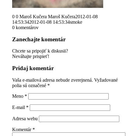
0
0
Maroš Kučera
Maroš Kučera
2012-01-08
14:53:34
2012-01-08 14:53:34
smoke
0
komentárov
Zanechajte komentár
Chcete sa pripojiť k diskusii?
Neváhajte prispieť!
Pridaj komentár
Vaša e-mailová adresa nebude zverejnená.
Vyžadované
polia sú označené
*
Meno
*
E-mail
*
Adresa webu
Komentár
*