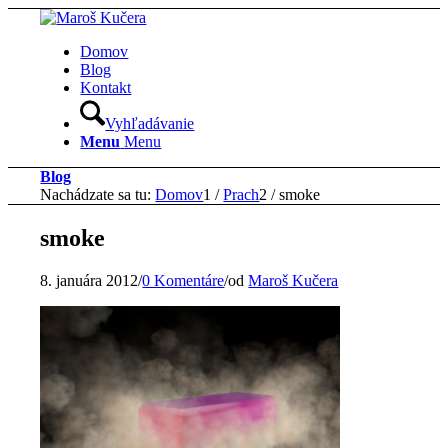
Domov
Blog
Kontakt
Vyhľadávanie
Menu
Menu
Blog
Nachádzate sa tu:
Domov
1
/
Prach
2
/
smoke
smoke
8. januára 2012
/
0 Komentáre
/
od
Maroš Kučera