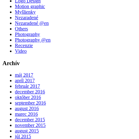
Logo Design
Motion graphic
Myšlienky
Nezaradené
Nezaradené @en
Others
Photography
Photography @en
Recenzie
Video
Archív
máj 2017
apríl 2017
február 2017
december 2016
október 2016
september 2016
august 2016
marec 2016
december 2015
november 2015
august 2015
júl 2015