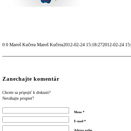
0
0
Maroš Kučera
Maroš Kučera
2012-02-24 15:18:27
2012-02-24 15
Zanechajte komentár
Chcete sa pripojiť k diskusii?
Neváhajte prispieť!
Meno
*
E-mail
*
Adresa webu