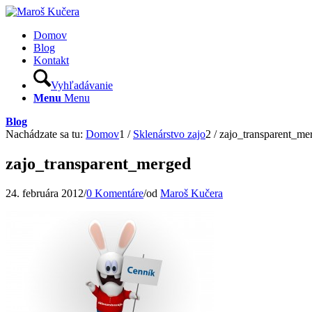
Domov
Blog
Kontakt
Vyhľadávanie
Menu
Menu
Blog
Nachádzate sa tu:
Domov
1
/
Sklenárstvo zajo
2
/
zajo_transparent_me
zajo_transparent_merged
24. februára 2012
/
0 Komentáre
/
od
Maroš Kučera