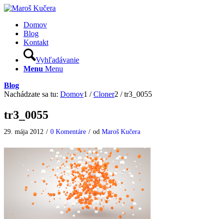
Domov
Blog
Kontakt
Vyhľadávanie
Menu
Menu
Blog
Nachádzate sa tu:
Domov
1
/
Cloner
2
/
tr3_0055
tr3_0055
29. mája 2012
/
0 Komentáre
/
od
Maroš Kučera