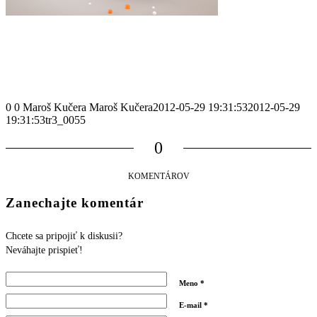
0
0
Maroš Kučera
Maroš Kučera
2012-05-29 19:31:53
2012-05-29
19:31:53
tr3_0055
0
KOMENTÁROV
Zanechajte komentár
Chcete sa pripojiť k diskusii?
Neváhajte prispieť!
Meno
*
E-mail
*