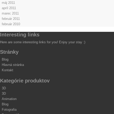
máj 2011
apríl 2011
marec 2011
február 2011
február 2010
Interesting links
Here are some interesting links for you! Enjoy your stay :)
Stránky
Blog
Hlavná stránka
Kontakt
Kategórie produktov
3D
3D
Animation
Blog
Fotografia