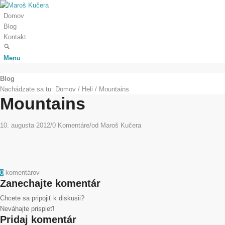
Domov
Blog
Kontakt
Menu
Blog
Nachádzate sa tu:
Domov
/
Heli
/
Mountains
Mountains
10. augusta 2012
/
0 Komentáre
/
od
Maroš Kučera
0
komentárov
Zanechajte komentár
Chcete sa pripojiť k diskusii?
Neváhajte prispieť!
Pridaj komentár