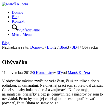
Domov
Blog
Kontakt
Vyhľadávanie
Menu
Menu
Blog
Nachádzate sa tu:
Domov
1
/
Blog
2
/
Blog
3
/
3D
4
/
Obývačka
Obývačka
11. novembra 2012
/
0 Komentáre
/
v
3D
/
od
Maroš Kučera
V obývačke trávime zvyčajne veľa času, či už pri telke alebo s
rodinkou, či kamarátmi. Na dnešnej práci som si preto dal záležať.
Chcel som aby bola moderná a zaujímavá. No bez mojej
najsamlepšej priateľky a bez jej cenných rád a názorov by som to
nezvládol. Preto by som jej chcel aj touto cestou poďakovať a
povedať, že ju ľúbim najsamviac <3