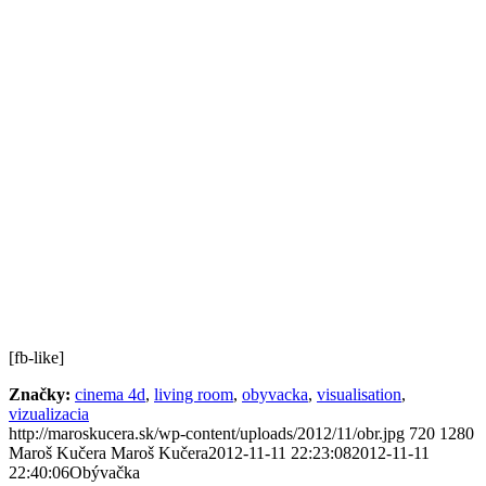
[fb-like]
Značky:
cinema 4d
,
living room
,
obyvacka
,
visualisation
,
vizualizacia
http://maroskucera.sk/wp-content/uploads/2012/11/obr.jpg
720
1280
Maroš Kučera
Maroš Kučera
2012-11-11 22:23:08
2012-11-11
22:40:06
Obývačka