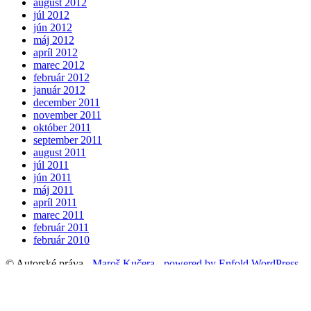
august 2012
júl 2012
jún 2012
máj 2012
apríl 2012
marec 2012
február 2012
január 2012
december 2011
november 2011
október 2011
september 2011
august 2011
júl 2011
jún 2011
máj 2011
apríl 2011
marec 2011
február 2011
február 2010
© Autorské práva -
Maroš Kučera
-
powered by Enfold WordPress
Theme