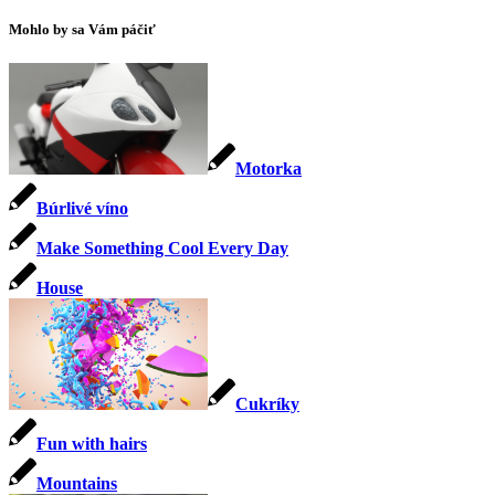
Mohlo by sa Vám páčiť
Motorka
Búrlivé víno
Make Something Cool Every Day
House
Cukríky
Fun with hairs
Mountains