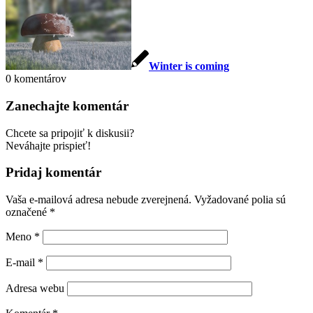
Winter is coming
0
komentárov
Zanechajte komentár
Chcete sa pripojiť k diskusii?
Neváhajte prispieť!
Pridaj komentár
Vaša e-mailová adresa nebude zverejnená.
Vyžadované polia sú
označené
*
Meno
*
E-mail
*
Adresa webu