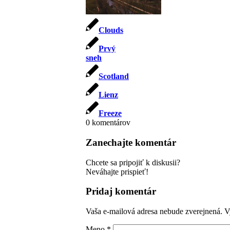
Clouds
Prvý
sneh
Scotland
Lienz
Freeze
0
komentárov
Zanechajte komentár
Chcete sa pripojiť k diskusii?
Neváhajte prispieť!
Pridaj komentár
Vaša e-mailová adresa nebude zverejnená.
V
Meno
*