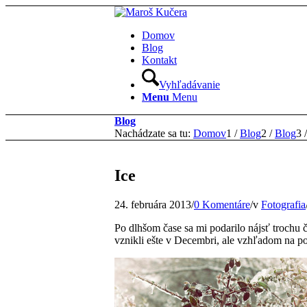
Domov
Blog
Kontakt
Vyhľadávanie
Menu
Menu
Blog
Nachádzate sa tu:
Domov
1
/
Blog
2
/
Blog
3
/
Ice
24. februára 2013
/
0 Komentáre
/
v
Fotografia
Po dlhšom čase sa mi podarilo nájsť trochu č
vznikli ešte v Decembri, ale vzhľadom na po