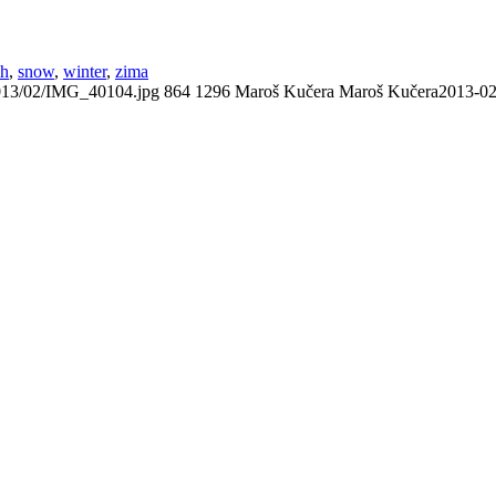
eh
,
snow
,
winter
,
zima
/2013/02/IMG_40104.jpg
864
1296
Maroš Kučera
Maroš Kučera
2013-02