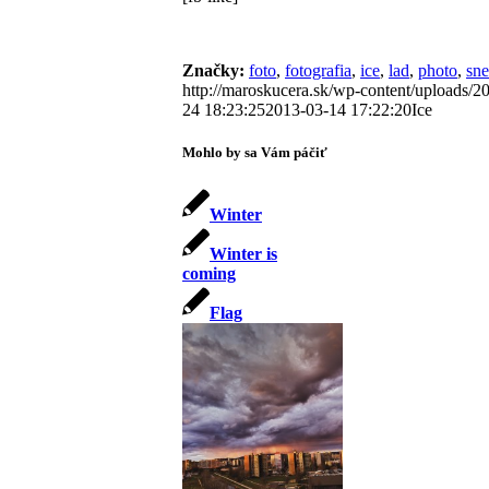
Značky:
foto
,
fotografia
,
ice
,
lad
,
photo
,
sn
http://maroskucera.sk/wp-content/uploads
24 18:23:25
2013-03-14 17:22:20
Ice
Mohlo by sa Vám páčiť
Winter
Winter is
coming
Flag