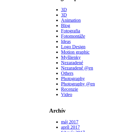
3D
3D
Animation
Blog
Fotografia
Fotomontáže
Ideas
Logo Design
Motion graphic
Myšlienky
Nezaradené
Nezaradené @en
Others
Photography
Photography @en
Recenzie
Video
Archív
máj 2017
apríl 2017