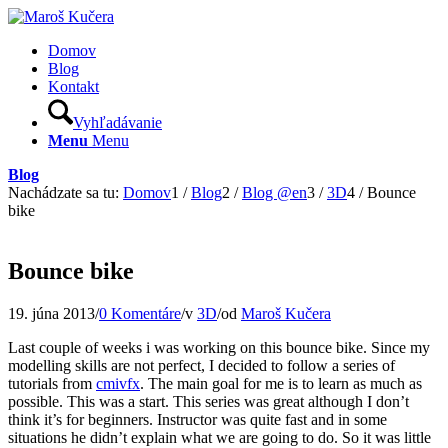
Domov
Blog
Kontakt
Vyhľadávanie
Menu
Menu
Blog
Nachádzate sa tu:
Domov
1
/
Blog
2
/
Blog @en
3
/
3D
4
/
Bounce
bike
Bounce bike
19. júna 2013
/
0 Komentáre
/
v
3D
/
od
Maroš Kučera
Last couple of weeks i was working on this bounce bike. Since my
modelling skills are not perfect, I decided to follow a series of
tutorials from
cmivfx
. The main goal for me is to learn as much as
possible. This was a start. This series was great although I don’t
think it’s for beginners. Instructor was quite fast and in some
situations he didn’t explain what we are going to do. So it was little