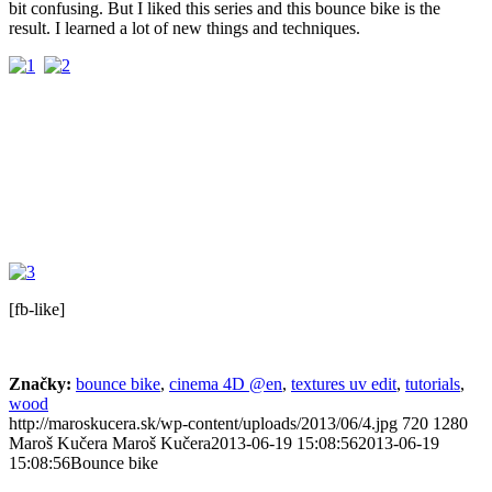
bit confusing. But I liked this series and this bounce bike is the
result. I learned a lot of new things and techniques.
[fb-like]
Značky:
bounce bike
,
cinema 4D @en
,
textures uv edit
,
tutorials
,
wood
http://maroskucera.sk/wp-content/uploads/2013/06/4.jpg
720
1280
Maroš Kučera
Maroš Kučera
2013-06-19 15:08:56
2013-06-19
15:08:56
Bounce bike