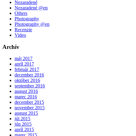
Nezaradené
Nezaradené @en
Others
Photography
Photography @en
Recenzie
Video
Archív
máj 2017
apríl 2017
február 2017
december 2016
október 2016
september 2016
august 2016
marec 2016
december 2015
november 2015
august 2015
júl 2015
jún 2015
apríl 2015
marec 2015