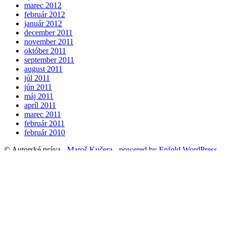
marec 2012
február 2012
január 2012
december 2011
november 2011
október 2011
september 2011
august 2011
júl 2011
jún 2011
máj 2011
apríl 2011
marec 2011
február 2011
február 2010
© Autorské práva -
Maroš Kučera
-
powered by Enfold WordPress
Theme
Odrážadlo
Mp3 prehrávač
Zrolovať na začiatok