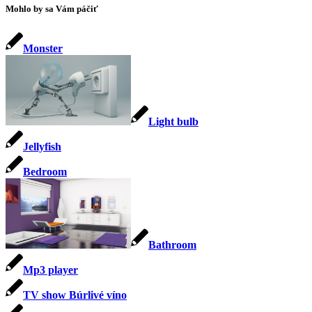
Mohlo by sa Vám páčiť
Monster
Light bulb
Jellyfish
Bedroom
Bathroom
Mp3 player
TV show Búrlivé víno