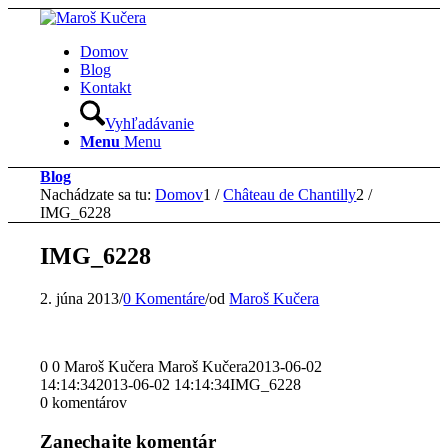
Domov
Blog
Kontakt
Vyhľadávanie
Menu
Menu
Blog
Nachádzate sa tu:
Domov
1
/
Château de Chantilly
2
/
IMG_6228
IMG_6228
2. júna 2013
/
0 Komentáre
/
od
Maroš Kučera
0
0
Maroš Kučera
Maroš Kučera
2013-06-02
14:14:34
2013-06-02 14:14:34
IMG_6228
0
komentárov
Zanechajte komentár