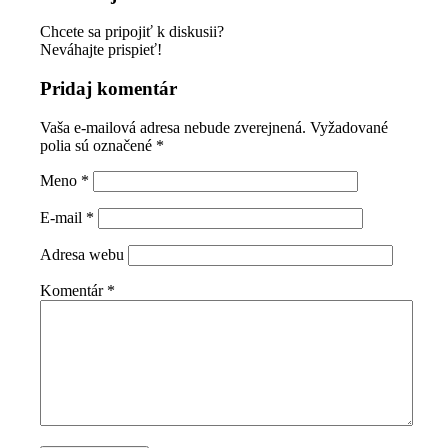
Chcete sa pripojiť k diskusii?
Neváhajte prispieť!
Pridaj komentár
Vaša e-mailová adresa nebude zverejnená.
Vyžadované
polia sú označené
*
Meno
*
E-mail
*
Adresa webu
Komentár
*