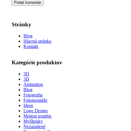
Stránky
Blog
Hlavná stránka
Kontakt
Kategórie produktov
3D
3D
Animation
Blog
Fotografia
Fotomontáže
Ideas
Logo Design
Motion graphic
Myšlienky
Nezaradené