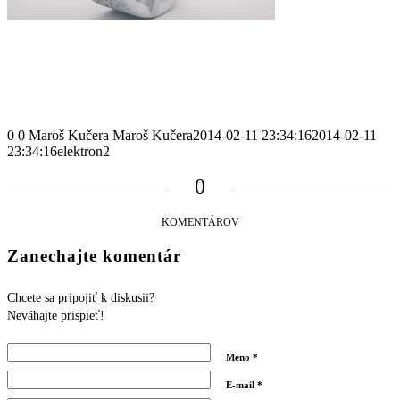
0
0
Maroš Kučera
Maroš Kučera
2014-02-11 23:34:16
2014-02-11
23:34:16
elektron2
0
KOMENTÁROV
Zanechajte komentár
Chcete sa pripojiť k diskusii?
Neváhajte prispieť!
Meno
*
E-mail
*