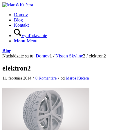
Domov
Blog
Kontakt
Vyhľadávanie
Menu
Menu
Blog
Nachádzate sa tu:
Domov
1
/
Nissan Skyline
2
/
elektron2
elektron2
11. februára 2014
/
0 Komentáre
/
od
Maroš Kučera