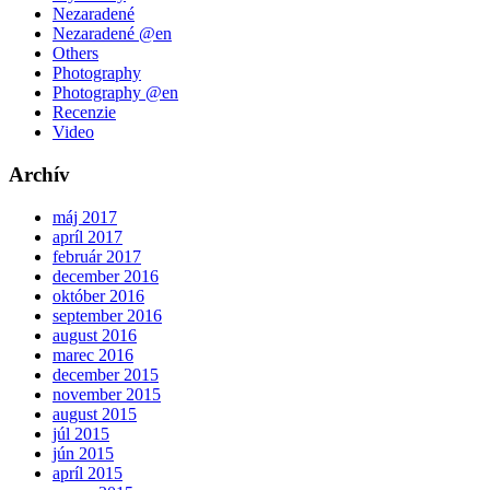
Nezaradené
Nezaradené @en
Others
Photography
Photography @en
Recenzie
Video
Archív
máj 2017
apríl 2017
február 2017
december 2016
október 2016
september 2016
august 2016
marec 2016
december 2015
november 2015
august 2015
júl 2015
jún 2015
apríl 2015