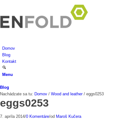
Domov
Blog
Kontakt
Menu
Blog
Nachádzate sa tu:
Domov
/
Wood and leather
/
eggs0253
eggs0253
7. apríla 2014
/
0 Komentáre
/
od
Maroš Kučera