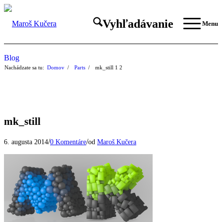
Vyhľadávanie
Menu
Blog
Nachádzate sa tu:
Domov
/
Parts
/
mk_still
1
2
mk_still
/
/
6. augusta 2014
0 Komentáre
od
Maroš Kučera