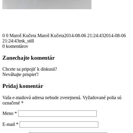
0
0
Maroš Kučera
Maroš Kučera
2014-08-06 21:24:43
2014-08-06
21:24:43
mk_still
0
komentárov
Zanechajte komentár
Chcete sa pripojiť k diskusii?
Neváhajte prispieť!
Pridaj komentár
Vaša e-mailová adresa nebude zverejnená.
Vyžadované polia sú
označené
*
Meno
*
E-mail
*