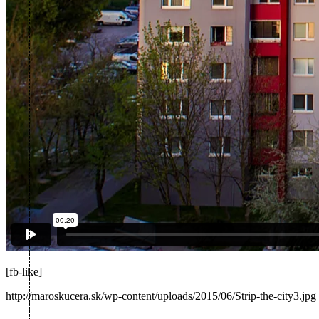
[fb-like]
http://maroskucera.sk/wp-content/uploads/2015/06/Strip-the-city3.jpg