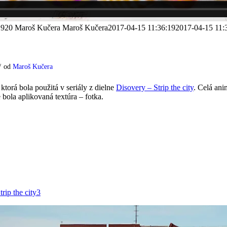
1920
Maroš Kučera
Maroš Kučera
2017-04-15 11:36:19
2017-04-15 11:
/
od
Maroš Kučera
torá bola použitá v seriály z dielne
Disovery – Strip the city
. Celá an
bola aplikovaná textúra – fotka.