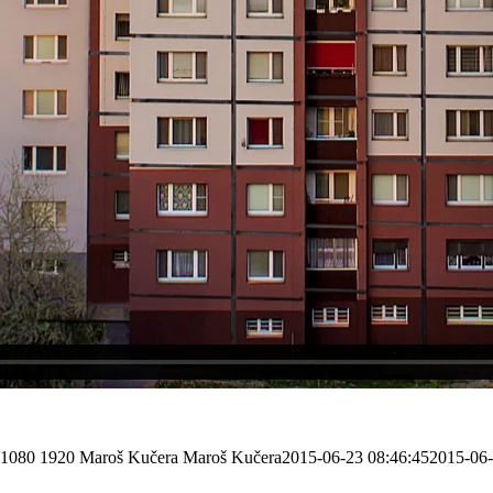
1080
1920
Maroš Kučera
Maroš Kučera
2015-06-23 08:46:45
2015-06-