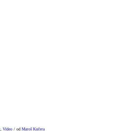
c
,
Video
/
od
Maroš Kučera