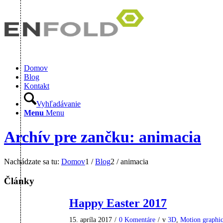
Domov
Blog
Kontakt
Vyhľadávanie
Menu
Menu
Archív pre zančku: animacia
Nachádzate sa tu:
Domov
1
/
Blog
2
/
animacia
Články
Happy Easter 2017
15. apríla 2017
/
0 Komentáre
/
v
3D
,
Motion graphi