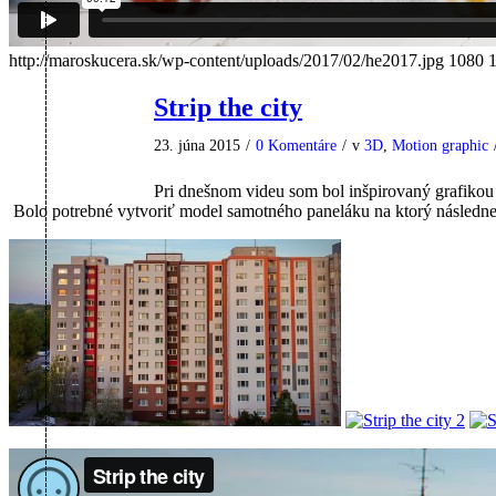
http://maroskucera.sk/wp-content/uploads/2017/02/he2017.jpg
1080
Strip the city
23. júna 2015
/
0 Komentáre
/
v
3D
,
Motion graphic
Pri dnešnom videu som bol inšpirovaný grafikou k
Bolo potrebné vytvoriť model samotného paneláku na ktorý následne 