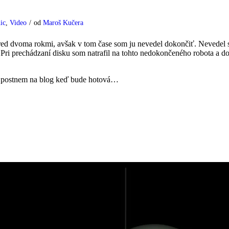
ic
,
Video
/
od
Maroš Kučera
pred dvoma rokmi, avšak v tom čase som ju nevedel dokončiť. Nevedel 
o. Pri prechádzaní disku som natrafil na tohto nedokončeného robota a
te postnem na blog keď bude hotová…