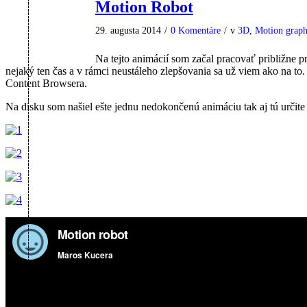
Motion Robot
29. augusta 2014
/
0 Komentáre
/
v
3D
,
Motion graph
Na tejto animácií som začal pracovať približne 
nejaký ten čas a v rámci neustáleho zlepšovania sa už viem ako na t
Content Browsera.
Na disku som našiel ešte jednu nedokončenú animáciu tak aj tú urči