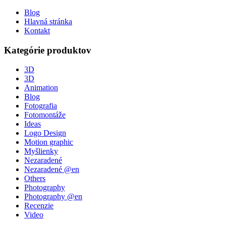
Blog
Hlavná stránka
Kontakt
Kategórie produktov
3D
3D
Animation
Blog
Fotografia
Fotomontáže
Ideas
Logo Design
Motion graphic
Myšlienky
Nezaradené
Nezaradené @en
Others
Photography
Photography @en
Recenzie
Video