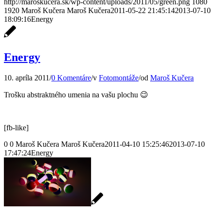
http://maroskucera.sk/wp-content/uploads/2011/05/green.png
1080
1920
Maroš Kučera
Maroš Kučera
2011-05-22 21:45:14
2013-07-10
18:09:16
Energy
Energy
10. apríla 2011
/
0 Komentáre
/
v
Fotomontáže
/
od
Maroš Kučera
Trošku abstraktného umenia na vašu plochu 😉
[fb-like]
0
0
Maroš Kučera
Maroš Kučera
2011-04-10 15:25:46
2013-07-10
17:47:24
Energy