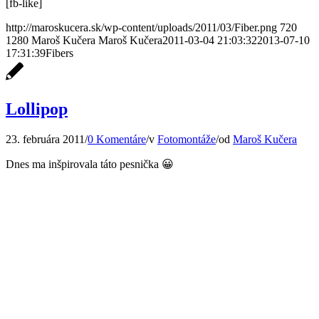
[fb-like]
http://maroskucera.sk/wp-content/uploads/2011/03/Fiber.png
720
1280
Maroš Kučera
Maroš Kučera
2011-03-04 21:03:32
2013-07-10
17:31:39
Fibers
Lollipop
23. februára 2011
/
0 Komentáre
/
v
Fotomontáže
/
od
Maroš Kučera
Dnes ma inšpirovala táto pesnička 😀