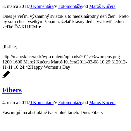
8. marca 2011
/
0 Komentáre
/
v
Fotomontáže
/
od
Maroš Kučera
Dnes je veľmi významný sviatok a to medzinárodný deň žien. Preto
by som chcel všetkým ženám zaželať krásny deň a vysloviť jedno
veľké ĎAKUJEM ♥
[fb-like]
http://maroskucera.sk/wp-content/uploads/2011/03/womens.png
1200
1600
Maroš Kučera
Maroš Kučera
2011-03-08 10:29:31
2012-
11-11 10:24:42
Happy Women’s Day
Fibers
4. marca 2011
/
0 Komentáre
/
v
Fotomontáže
/
od
Maroš Kučera
Fascinujú ma abstraktné tvary plné farieb. Dnes Fibers