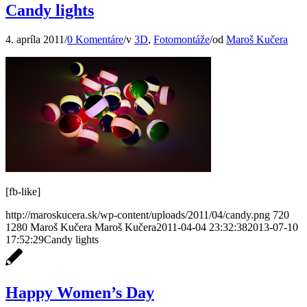
Candy lights
4. apríla 2011
/
0 Komentáre
/
v
3D
,
Fotomontáže
/
od
Maroš Kučera
[fb-like]
http://maroskucera.sk/wp-content/uploads/2011/04/candy.png
720
1280
Maroš Kučera
Maroš Kučera
2011-04-04 23:32:38
2013-07-10
17:52:29
Candy lights
Happy Women’s Day