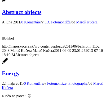
Abstract objects
9. júna 2011
/
0 Komentáre
/
v
3D
,
Fotomontáže
/
od
Maroš Kučera
[fb-like]
http://maroskucera.sk/wp-content/uploads/2011/06/balls.png
1152
2048
Maroš Kučera
Maroš Kučera
2011-06-09 23:01:27
2013-07-10
18:10:34
Abstract objects
Energy
22. mája 2011
/
0 Komentáre
/
v
Fotomontáže
,
Photography
/
od
Maroš
Kučera
Niečo na plochu 😉