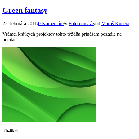
Green fantasy
22. februára 2011
/
0 Komentáre
/
v
Fotomontáže
/
od
Maroš Kučera
Vrámci krátkych projektov tohto týždňa prinášam pozadie na
počítač.
[fb-like]