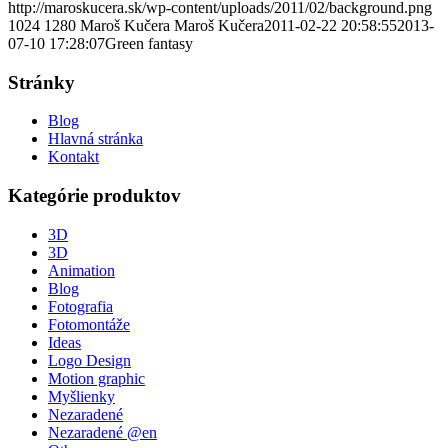
http://maroskucera.sk/wp-content/uploads/2011/02/background.png
1024
1280
Maroš Kučera
Maroš Kučera
2011-02-22 20:58:55
2013-
07-10 17:28:07
Green fantasy
Stránky
Blog
Hlavná stránka
Kontakt
Kategórie produktov
3D
3D
Animation
Blog
Fotografia
Fotomontáže
Ideas
Logo Design
Motion graphic
Myšlienky
Nezaradené
Nezaradené @en