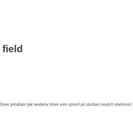
field
nes prinášam pár renderov ktoré som spravil pri skúšaní nových vlastností