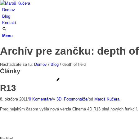
Domov
Blog
Kontakt
Menu
Archív pre zančku: depth of 
Nachádzate sa tu:
Domov
/
Blog
/
depth of field
Články
R13
8. októbra 2011
/
0 Komentáre
/
v
3D
,
Fotomontáže
/
od
Maroš Kučera
Pred nejakým časom vyšla nová verzia Cinema 4D R13 plná nových funkcií. D
[fb-like]