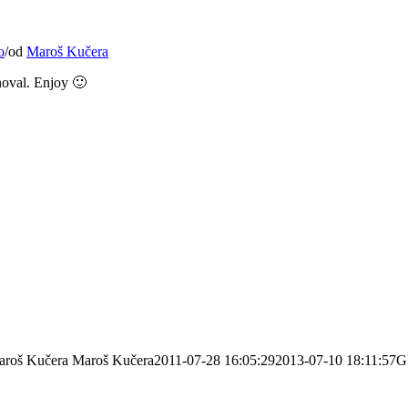
o
/
od
Maroš Kučera
noval. Enjoy 🙂
roš Kučera
Maroš Kučera
2011-07-28 16:05:29
2013-07-10 18:11:57
Gl