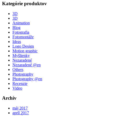
Kategórie produktov
3D
3D
Animation
Blog
Fotografia
Fotomontáže
Ideas
Logo Design
Motion graphic
Myšlienky
Nezaradené
Nezaradené @en
Others
Photography
Photography @en
Recenzie
Video
Archív
máj 2017
apríl 2017