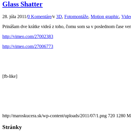
Glass Shatter
28. júla 2011
/
0 Komentáre
/
v
3D
,
Fotomontáže
,
Motion graphic
,
Vide
Prinášam dve krátke videá z toho, čomu som sa v poslednom čase ve
http://vimeo.com/27002383
http://vimeo.com/27006773
[fb-like]
http://maroskucera.sk/wp-content/uploads/2011/07/1.png
720
1280
Ma
Stránky