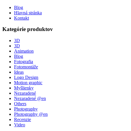
Blog
Hlavná stránka
Kontakt
Kategórie produktov
3D
3D
Animation
Blog
Fotografia
Fotomontáže
Ideas
Logo Design
Motion graphic
Myšlienky
Nezaradené
Nezaradené @en
Others
Photography
Photography @en
Recenzie
Video