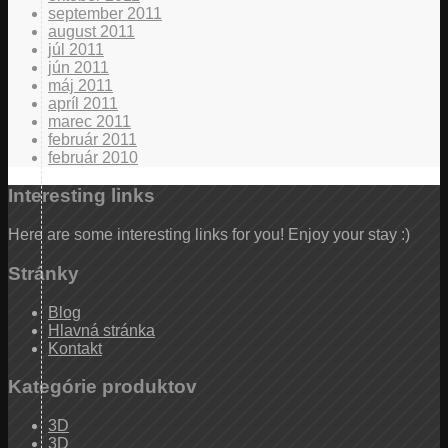
september 2011
august 2011
júl 2011
jún 2011
máj 2011
apríl 2011
marec 2011
február 2011
február 2010
Interesting links
Here are some interesting links for you! Enjoy your stay :)
Stránky
Blog
Hlavná stránka
Kontakt
Kategórie produktov
3D
3D