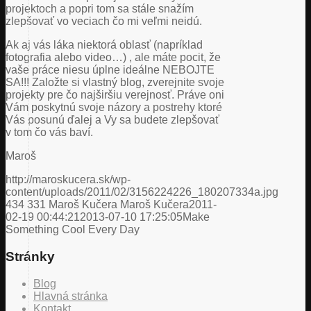
projektoch a popri tom sa stále snažím
zlepšovať vo veciach čo mi veľmi neidú.
Ak aj vás láka niektorá oblasť (napríklad
fotografia alebo video…) , ale máte pocit, že
vaše práce niesu úplne ideálne NEBOJTE
SA!!! Založte si vlastný blog, zverejnite svoje
projekty pre čo najširšiu verejnosť. Práve oni
Vám poskytnú svoje názory a postrehy ktoré
Vás posunú ďalej a Vy sa budete zlepšovať
v tom čo vás baví.
Maroš
http://maroskucera.sk/wp-
content/uploads/2011/02/3156224226_180207334a.jpg
434
331
Maroš Kučera
Maroš Kučera
2011-
02-19 00:44:21
2013-07-10 17:25:05
Make
Something Cool Every Day
Stránky
Blog
Hlavná stránka
Kontakt