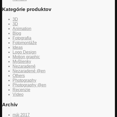
Kategórie produktov
3D
3D
Animation
Blog
Fotografia
Fotomontáže
Ideas
Logo Design
Motion graphic
Myšlienky
Nezaradené
Nezaradené @en
Others
Photography
Photography @en
Recenzie
Video
Archív
máj 2017