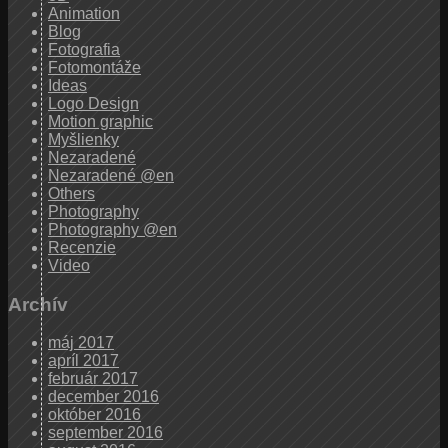
Animation
Blog
Fotografia
Fotomontáže
Ideas
Logo Design
Motion graphic
Myšlienky
Nezaradené
Nezaradené @en
Others
Photography
Photography @en
Recenzie
Video
Archív
máj 2017
apríl 2017
február 2017
december 2016
október 2016
september 2016