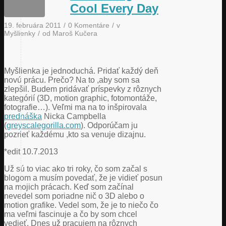
Cool Every Day
19. februára 2011
/
0 Komentáre
/
v
Myšlienky
/
od
Maroš Kučera
Myšlienka je jednoduchá. Pridať každý deň
novú prácu. Prečo? Na to ,aby som sa
zlepšil. Budem pridávať príspevky z rôznych
kategórií (3D, motion graphic, fotomontáže,
fotografie…). Veľmi ma na to inšpirovala
prednáška
Nicka Campbella
(
greyscalegorilla.com
). Odporúčam ju
pozrieť každému ,kto sa venuje dizajnu.
*edit 10.7.2013
Už sú to viac ako tri roky, čo som začal s
blogom a musím povedať, že je vidieť posun
na mojich prácach. Keď som začínal
nevedel som poriadne nič o 3D alebo o
motion grafike. Vedel som, že je to niečo čo
ma veľmi fascinuje a čo by som chcel
vedieť. Dnes už pracujem na rôznych