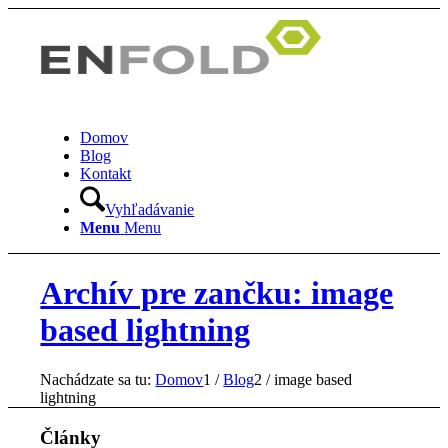
Domov
Blog
Kontakt
Vyhľadávanie
Menu
Menu
Archív pre zančku: image
based lightning
Nachádzate sa tu:
Domov
1
/
Blog
2
/
image based
lightning
Články