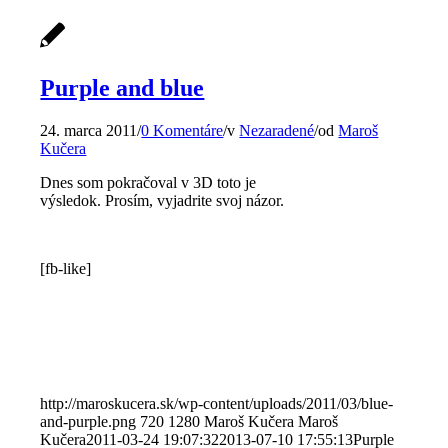
Purple and blue
24. marca 2011
/
0 Komentáre
/
v
Nezaradené
/
od
Maroš
Kučera
Dnes som pokračoval v 3D toto je
výsledok. Prosím, vyjadrite svoj názor.
[fb-like]
http://maroskucera.sk/wp-content/uploads/2011/03/blue-
and-purple.png
720
1280
Maroš Kučera
Maroš
Kučera
2011-03-24 19:07:32
2013-07-10 17:55:13
Purple