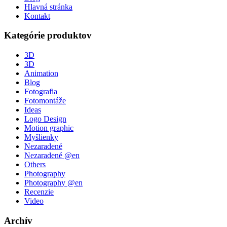
Hlavná stránka
Kontakt
Kategórie produktov
3D
3D
Animation
Blog
Fotografia
Fotomontáže
Ideas
Logo Design
Motion graphic
Myšlienky
Nezaradené
Nezaradené @en
Others
Photography
Photography @en
Recenzie
Video
Archív