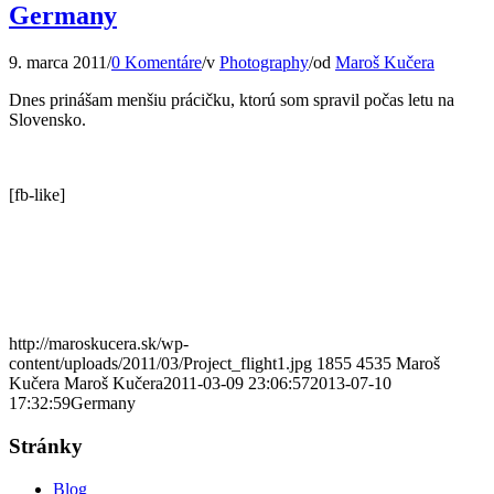
Germany
9. marca 2011
/
0 Komentáre
/
v
Photography
/
od
Maroš Kučera
Dnes prinášam menšiu prácičku, ktorú som spravil počas letu na
Slovensko.
[fb-like]
http://maroskucera.sk/wp-
content/uploads/2011/03/Project_flight1.jpg
1855
4535
Maroš
Kučera
Maroš Kučera
2011-03-09 23:06:57
2013-07-10
17:32:59
Germany
Stránky
Blog