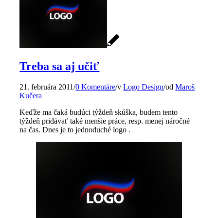
Treba sa aj učiť
21. februára 2011
/
0 Komentáre
/
v
Logo Design
/
od
Maroš
Kučera
Keďže ma čaká budúci týždeň skúška, budem tento
týždeň pridávať také menšie práce, resp. menej náročné
na čas. Dnes je to jednoduché logo .