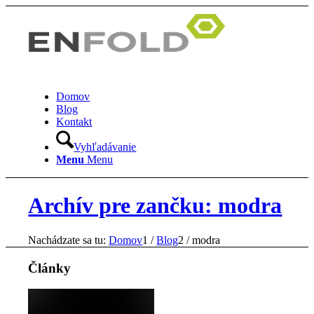
Domov
Blog
Kontakt
Vyhľadávanie
Menu
Menu
Archív pre zančku: modra
Nachádzate sa tu:
Domov
1
/
Blog
2
/
modra
Články