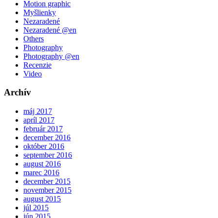
Motion graphic
Myšlienky
Nezaradené
Nezaradené @en
Others
Photography
Photography @en
Recenzie
Video
Archív
máj 2017
apríl 2017
február 2017
december 2016
október 2016
september 2016
august 2016
marec 2016
december 2015
november 2015
august 2015
júl 2015
jún 2015