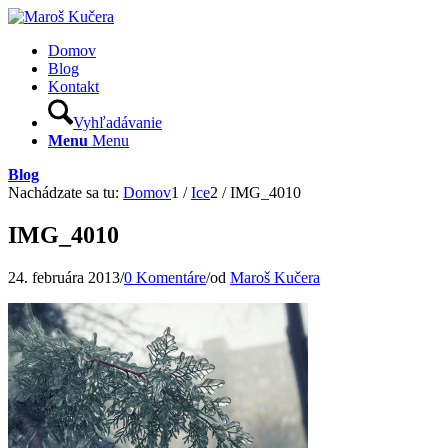
Domov
Blog
Kontakt
Vyhľadávanie
Menu
Menu
Blog
Nachádzate sa tu:
Domov
1
/
Ice
2
/
IMG_4010
IMG_4010
24. februára 2013
/
0 Komentáre
/
od
Maroš Kučera