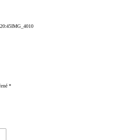
:20:45
IMG_4010
čené
*