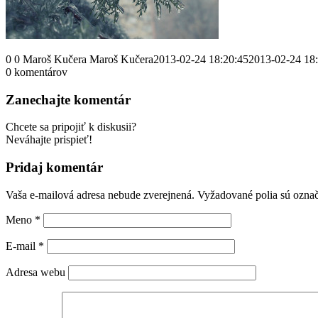
0
0
Maroš Kučera
Maroš Kučera
2013-02-24 18:20:45
2013-02-24 18
0
komentárov
Zanechajte komentár
Chcete sa pripojiť k diskusii?
Neváhajte prispieť!
Pridaj komentár
Vaša e-mailová adresa nebude zverejnená.
Vyžadované polia sú ozna
Meno
*
E-mail
*
Adresa webu